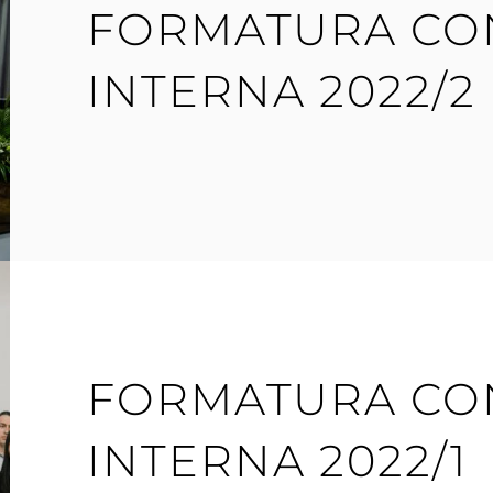
FORMATURA CO
INTERNA 2022/2
FORMATURA CO
INTERNA 2022/1