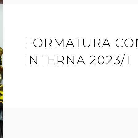
FORMATURA CO
INTERNA 2023/1