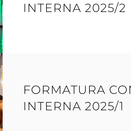
INTERNA 2025/2
FORMATURA CO
INTERNA 2025/1