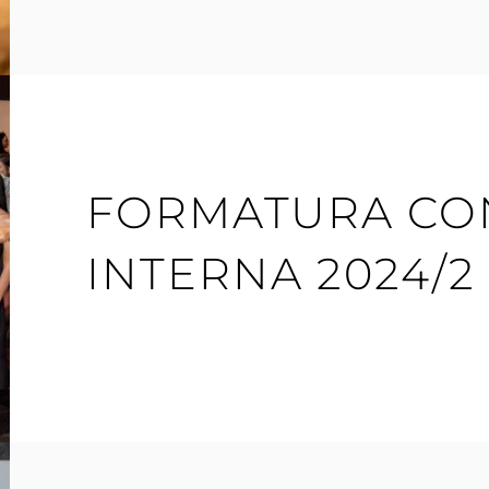
FORMATURA CO
INTERNA 2024/2