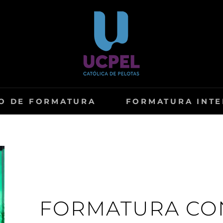
O DE FORMATURA
FORMATURA INT
FORMATURA CO