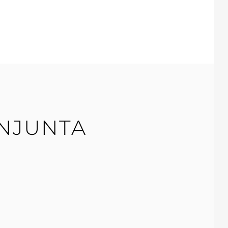
NJUNTA