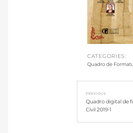
CATEGORIES:
Quadro de Formatu
Navegação
PREVIOUS
de
Previous
Quadro digital de
post:
Civil 2019-1
Post