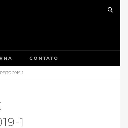
SEAR
ERNA
CONTATO
EITO 2019-1
E
19-1